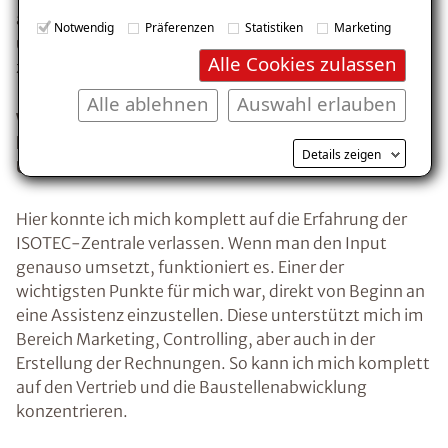
angehen sollte. Daher konnte ich auf die Strukturen
Notwendig
Präferenzen
Statistiken
Marketing
und das vorhandene Wissen der ISOTEC-Zentrale
Alle Cookies zulassen
zurückgreifen.
Alle ablehnen
Auswahl erlauben
Wenn Du jetzt einmal zurückschaust. Welche Tipps
kannst Du neuen Partnern (m/w/d) für den
Details zeigen
Unternehmensstart geben?
Hier konnte ich mich komplett auf die Erfahrung der
ISOTEC-Zentrale verlassen. Wenn man den Input
genauso umsetzt, funktioniert es. Einer der
wichtigsten Punkte für mich war, direkt von Beginn an
eine Assistenz einzustellen. Diese unterstützt mich im
Bereich Marketing, Controlling, aber auch in der
Erstellung der Rechnungen. So kann ich mich komplett
auf den Vertrieb und die Baustellenabwicklung
konzentrieren.