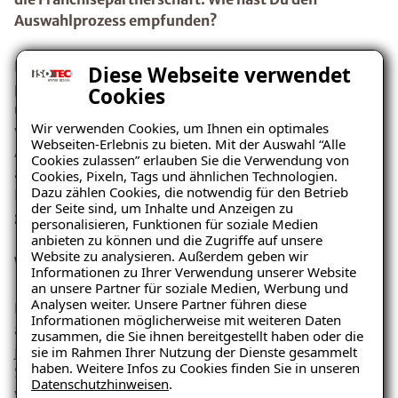
Auswahlprozess empfunden?
Der Auswahlprozess war strukturiert und sehr
Diese Webseite verwendet
professionell. Ich wusste zu jederzeit, wo ich stehe,
Cookies
und wie es weitergeht. Es war von Beginn an sehr
Wir verwenden Cookies, um Ihnen ein optimales
vertrauensvoll und ehrlich. Natürlich ist der
Webseiten-Erlebnis zu bieten. Mit der Auswahl “Alle
Auswahlprozess zeitintensiv, aber so konnte ich mich
Cookies zulassen” erlauben Sie die Verwendung von
ausreichend mit dem Thema Selbstständigkeit mit
Cookies, Pixeln, Tags und ähnlichen Technologien.
Dazu zählen Cookies, die notwendig für den Betrieb
ISOTEC auseinandersetzten - das hat mir Sicherheit
der Seite sind, um Inhalte und Anzeigen zu
gegeben.ISOTEC hat eine eigene Akademie.
personalisieren, Funktionen für soziale Medien
anbieten zu können und die Zugriffe auf unsere
Website zu analysieren. Außerdem geben wir
Wie hast Du die Unterstützung wahrgenommen?
Informationen zu Ihrer Verwendung unserer Website
an unsere Partner für soziale Medien, Werbung und
Analysen weiter. Unsere Partner führen diese
Bei der Neugründung sind einige bürokratische Fragen
Informationen möglicherweise mit weiteren Daten
auf mich zukommen. ISOTEC unterstützt hier in
zusammen, die Sie ihnen bereitgestellt haben oder die
jeglicher Hinsicht und stand mir mit Rat und Tat zu
sie im Rahmen Ihrer Nutzung der Dienste gesammelt
haben. Weitere Infos zu Cookies finden Sie in unseren
Seite. Bei den Start-Planungstagen bekommt man
Datenschutzhinweisen
.
viele Tipps, wie und wann man welches Thema